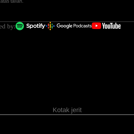
atas talian.
ed by:
Kotak jerit