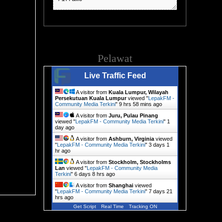
Pelawat
Live Traffic Feed
A visitor from
Kuala Lumpur, Wilayah
Persekutuan Kuala Lumpur
viewed "
LepakFM -
Community Media Terkini
"
9 hrs 58 mins ago
A visitor from
Juru, Pulau Pinang
viewed "
LepakFM - Community Media Terkini
"
1
day ago
A visitor from
Ashburn, Virginia
viewed
"
LepakFM - Community Media Terkini
"
3 days 1
hr ago
A visitor from
Stockholm, Stockholms
Lan
viewed "
LepakFM - Community Media
Terkini
"
6 days 8 hrs ago
A visitor from
Shanghai
viewed
"
LepakFM - Community Media Terkini
"
7 days 21
hrs ago
Get Script
Real Time
Tracking ON