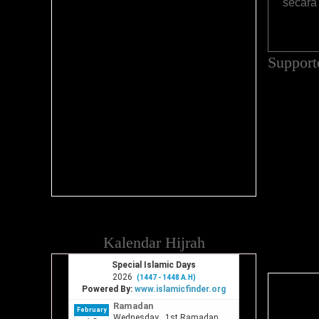
secara 
Support
Kalendar Hijrah