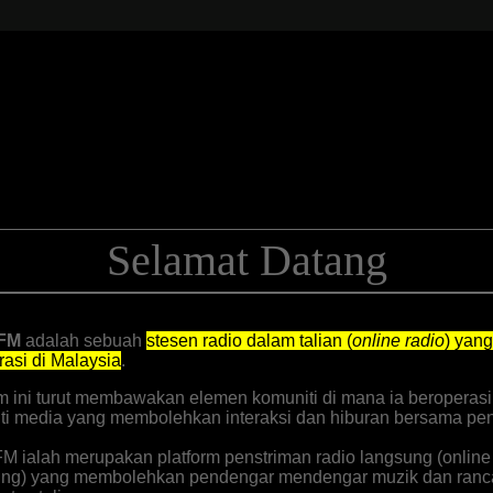
Selamat Datang
FM
adalah sebuah
stesen radio dalam talian (
online radio
) yang
rasi di Malaysia
.
rm ini turut membawakan elemen komuniti di mana ia beroperas
ti media yang membolehkan interaksi dan hiburan bersama pe
FM
ialah merupakan platform penstriman radio langsung (online 
ing) yang membolehkan pendengar mendengar muzik dan ran