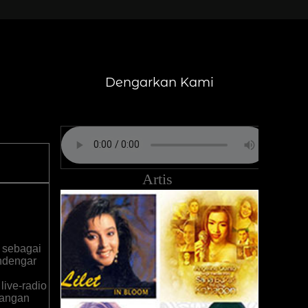
Dengarkan Kami
Artis
i sebagai
ndengar
live-radio
cangan