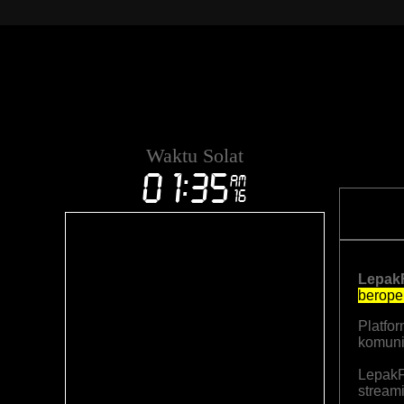
Waktu Solat
Lepak
berope
Platfo
komuni
Lepak
stream