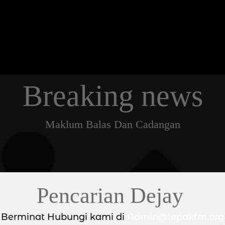
Breaking news
Maklum Balas Dan Cadangan
Pencarian Dejay
a Berminat Hubungi kami di
Admin@lepakfm.org